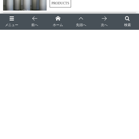
PRODUCTS
メニュー
前へ
ホーム
先頭へ
次へ
検索
ショッピングセール
最大24%〜29%OFF
予約販売受付
開始☆6月15日迄
『もっと好きになる自分時間♡』パート2
予約状況とお知らせ
2026-08-02
会員制/2026年10月予約状況/8月5日現在
95 views
2026-07-08