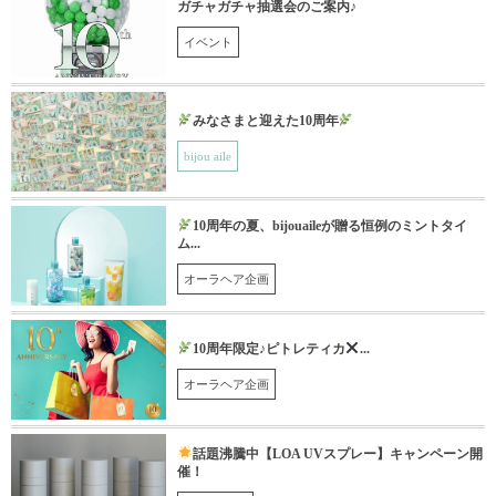
ガチャガチャ抽選会のご案内♪
イベント
みなさまと迎えた10周年
bijou aile
10周年の夏、bijouaileが贈る恒例のミントタイ
ム...
オーラヘア企画
10周年限定♪ピトレティカ
...
オーラヘア企画
話題沸騰中【LOA UVスプレー】キャンペーン開
催！