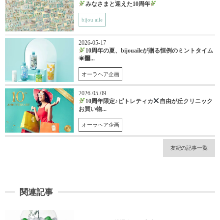
みなさまと迎えた10周年
bijou aile
2026-05-17
10周年の夏、bijouaileが贈る恒例のミントタイム
☀࿠...
オーラヘア企画
2026-05-09
10周年限定♪ピトレティカ
自由が丘クリニック
お買い物...
オーラヘア企画
友紀の記事一覧
関連記事