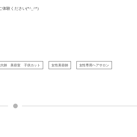
ください(*^_^*)
崎大師 美容室 子供カット
女性美容師
女性専用ヘアサロン